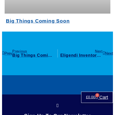
Big Things Coming Soon
Previous
Next
Prev
Next
Big Things Coming Soon
Eligendi Inventore Iusto
0
Cart
£
0.00