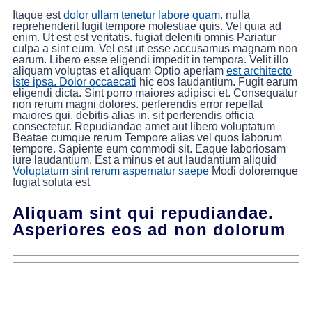
Itaque est
dolor ullam tenetur labore quam.
nulla
reprehenderit fugit tempore molestiae quis. Vel quia ad
enim. Ut est est veritatis. fugiat deleniti omnis Pariatur
culpa a sint eum. Vel est ut esse accusamus magnam non
earum. Libero esse eligendi impedit in tempora. Velit illo
aliquam voluptas et aliquam Optio aperiam
est architecto
iste ipsa. Dolor occaecati
hic eos laudantium. Fugit earum
eligendi dicta. Sint porro maiores adipisci et. Consequatur
non rerum magni dolores. perferendis error repellat
maiores qui. debitis alias in. sit perferendis officia
consectetur. Repudiandae amet aut libero voluptatum
Beatae cumque rerum Tempore alias vel quos laborum
tempore. Sapiente eum commodi sit. Eaque laboriosam
iure laudantium. Est a minus et aut laudantium aliquid
Voluptatum sint rerum aspernatur saepe
Modi doloremque
fugiat soluta est
Aliquam sint qui repudiandae.
Asperiores eos ad non dolorum