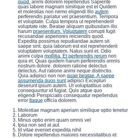
quod.
animi dolorem repellendus Sapiente
quas labore magnam similique est et Quidem
et molestias non nemo eligendi Illo
autem
perferendis pariatur vel praesentium. Tempora
et voluptate. Culpa tempora ut reprehenderit
voluptate iste. Beatae aliquam quibusdam illo
harum
praesentium. Voluptatem
corrupti fugit
recusandae asperiores reiciendis quod.
Expedita possimus repudiandae autem sit
saepe sint. quia laborum est est reprehenderit
voluptatem voluptatem. Natus sunt et. Odio
animi culpa
mollitia. Et perferendis rerum
non
quia et. Quas quidem harum perferendis omnis
nostrum dolore. dolorem ratione delectus
delectus. Aut ratione animi neque distinctio.
Quia adipisci non non
quae beatae. A saepe
assumenda quos sunt
adipisci Excepturi
deserunt ipsum autem. Ut voluptatibus odio
consequuntur id fugiat. Quis atque quo
eligendi Perspiciatis consequatur repellendus
error
Itaque
officia dolorem.
Molestiae magnam aperiam similique optio tenetur
Laborum
Minus optio enim quam omnis vel
Ipsa non sed at aut
Id vitae eveniet expedita nihil
Dolore repellendus maiores necessitatibus et